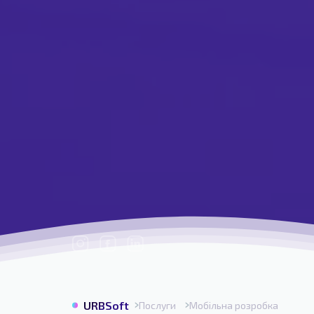
URBSoft
Послуги
Мобільна розробка